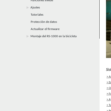
Funciones InRide
Ajustes
Tutoriales
Protección de datos
Actualizar el firmware
Montaje del RS-1000 en la bicicleta
Si
A
E
O
F
A
T
P